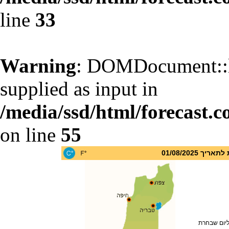
line
33
Warning
: DOMDocument::l
supplied as input in
/media/ssd/html/forecast.c
on line
55
 01/08/2025
ליום שבחרת