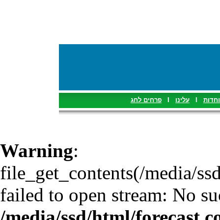
פרחים לחג
I
עלינו
I
וחדות
Warning
:
file_get_contents(/media/ssd
failed to open stream: No suc
/media/ssd/html/forecast.c