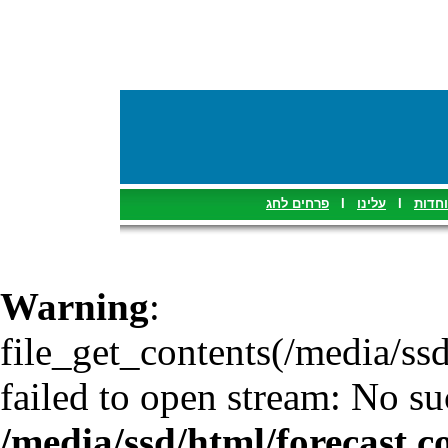
פרחים לחג
I
עלינו
I
וחדות
Warning
:
file_get_contents(/media/ssd
failed to open stream: No suc
/media/ssd/html/forecast.c