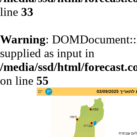
line
33
Warning
: DOMDocument::l
supplied as input in
/media/ssd/html/forecast.c
on line
55
 03/09/2025
ליום שבחרת