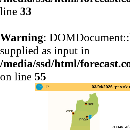
line
33
Warning
: DOMDocument::l
supplied as input in
/media/ssd/html/forecast.c
on line
55
 03/04/2026
ליום שבחרת