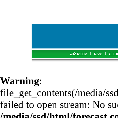
פרחים לחג
I
עלינו
I
וחדות
Warning
:
file_get_contents(/media/ssd
failed to open stream: No suc
/media/ssd/html/forecast.c