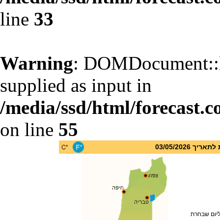
line
33
Warning
: DOMDocument::l
supplied as input in
/media/ssd/html/forecast.c
on line
55
 03/05/2026
ליום שבחרת