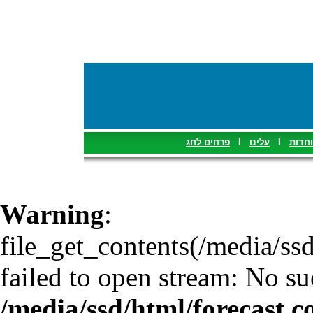
פרחים לחג
I
עלינו
I
וחדות
Warning
:
file_get_contents(/media/ssd
failed to open stream: No suc
/media/ssd/html/forecast.c