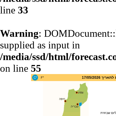
line
33
Warning
: DOMDocument::l
supplied as input in
/media/ssd/html/forecast.c
on line
55
 17/05/2026
ליום שבחרת