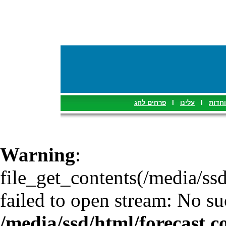
פרחים לחג
I
עלינו
I
וחדות
Warning
:
file_get_contents(/media/ssd
failed to open stream: No suc
/media/ssd/html/forecast.c