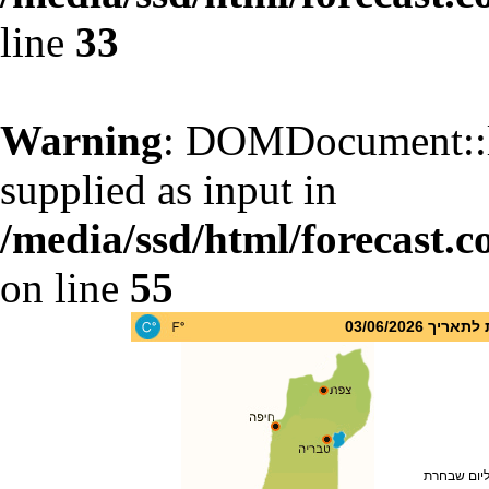
line
33
Warning
: DOMDocument::l
supplied as input in
/media/ssd/html/forecast.c
on line
55
 03/06/2026
ליום שבחרת