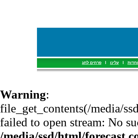
פרחים לחג
I
עלינו
I
וחדות
Warning
:
file_get_contents(/media/ssd
failed to open stream: No suc
/media/ssd/html/forecast.c