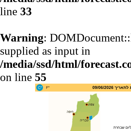
line
33
Warning
: DOMDocument::l
supplied as input in
/media/ssd/html/forecast.c
on line
55
 09/06/2026
ליום שבחרת