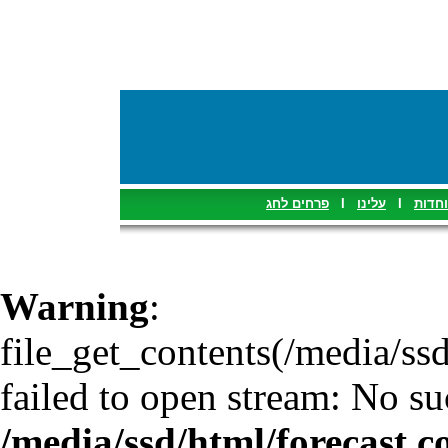
פרחים לחג
I
עלינו
I
וחדות
Warning
:
file_get_contents(/media/ssd
failed to open stream: No suc
/media/ssd/html/forecast.c