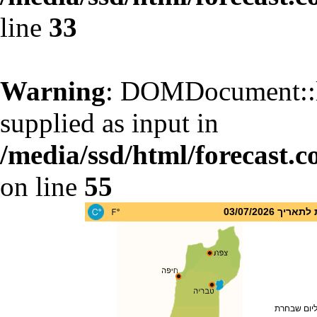
line
33
Warning
: DOMDocument::l
supplied as input in
/media/ssd/html/forecast.c
on line
55
 03/07/2026
ליום שבחרת