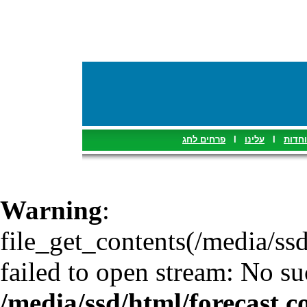
פרחים לחג
I
עלינו
I
וחדות
Warning
:
file_get_contents(/media/ssd
failed to open stream: No suc
/media/ssd/html/forecast.c