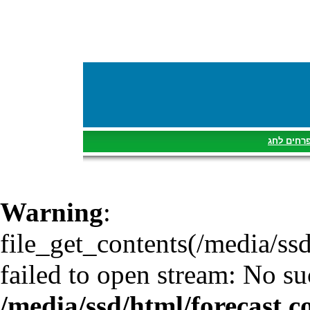
רחים לחג
Warning
:
file_get_contents(/media/ss
failed to open stream: No suc
/media/ssd/html/forecast.