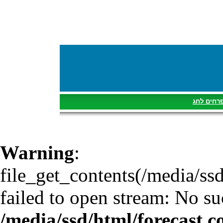
רחים לחג
Warning
:
file_get_contents(/media/ss
failed to open stream: No suc
/media/ssd/html/forecast.