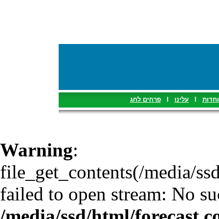
פרחים לחג
I
עלינו
I
הודעו
Warning
:
file_get_contents(/media/ssd
failed to open stream: No suc
/media/ssd/html/forecast.c