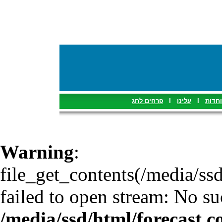
פרחים לחג
I
עלינו
I
וחדות
Warning
:
file_get_contents(/media/ssd
failed to open stream: No suc
/media/ssd/html/forecast.c