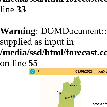
line
33
Warning
: DOMDocument::l
supplied as input in
/media/ssd/html/forecast.c
on line
55
 03/06/2026
ליום שבחרת